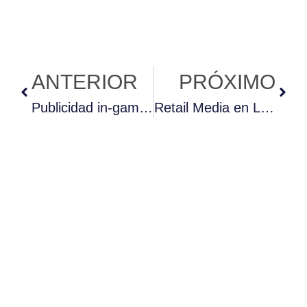
ANTERIOR
PRÓXIMO
Publicidad in‑game y ecosistemas de gaming multiplataforma
Retail Media en LATAM: el canal que supera a la TV lineal y cómo activarlo con programática